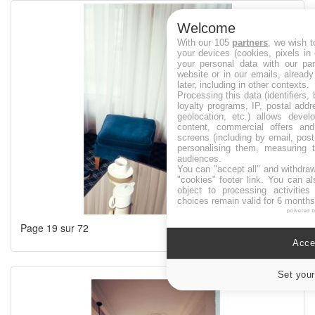
Welcome
With our 105
partners
, we wish t
your devices (cookies, pixels in
your personal data with our par
website or in our emails, alread
later, including in other contexts.
Processing this data (identifiers,
loyalty programs, IP, postal add
geolocation, etc.) allows devel
content, commercial offers an
screens (including by email, pos
personalising them, measuring t
audiences.
You can "accept all" and withdraw
"cookies" footer link
. You can al
object to processing activitie
choices remain valid for 6 months
powered 
Page 19 sur 72
Accep
Set your